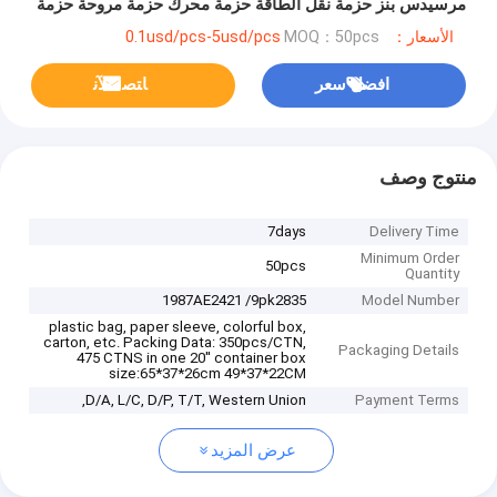
مرسيدس بنز حزمة نقل الطاقة حزمة محرك حزمة مروحة حزمة
راميلمان حزمة pk
الأسعار：0.1usd/pcs-5usd/pcs
MOQ：50pcs
افضل سعر
ﺎﺘﺼﻟ ﺍﻶﻧ
منتوج وصف
7days
Delivery Time
Minimum Order
50pcs
Quantity
1987AE2421 /9pk2835
Model Number
plastic bag, paper sleeve, colorful box,
carton, etc. Packing Data: 350pcs/CTN,
Packaging Details
475 CTNS in one 20'' container box
size:65*37*26cm 49*37*22CM
D/A, L/C, D/P, T/T, Western Union,
Payment Terms
عرض المزيد