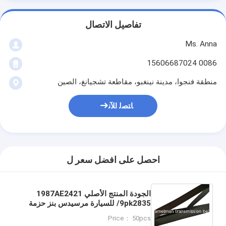
تفاصيل الاتصال
Ms. Anna
0086 15606687024
منطقة فنجوا، مدينة نينغبو، مقاطعة تشجيانغ، الصين
ﺎﺘﺼﻟ ﺍﻶﻧ
احصل على افضل سعر ل
الجودة المنتج الأصلي 1987AE2421
/9pk2835 للسيارة مرسيدس بنز حزمة
نقل الطاقة حزمة محرك حزمة مروحة
Price： 50pcs
حزمة راميلمان حزمة pk