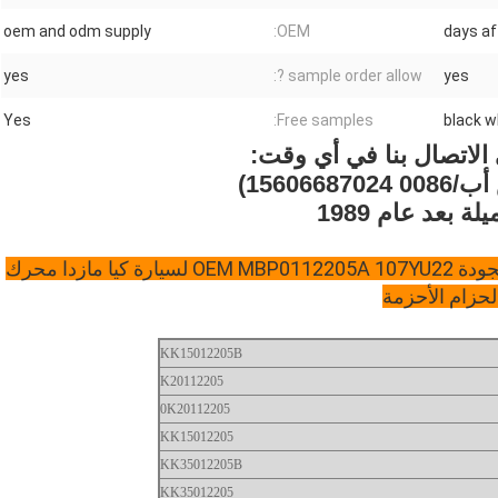
oem and odm supply
OEM:
yes
sample order allow ?:
yes
Yes
Free samples:
black w
الاتصال بنا في أي وقت:
156066)
ة بعد عام 1989
حزام توقيت مطاطي أبواب حزام توقيت عالي الجودة OEM MBP0112205A 107YU22 لسيارة كيا مازدا محرك
لحزام الأحزمة
KK15012205B
K20112205
0K20112205
KK15012205
KK35012205B
KK35012205