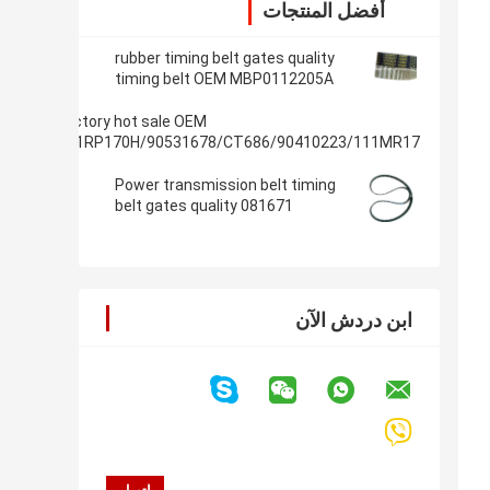
أفضل المنتجات
rubber timing belt gates quality
timing belt OEM MBP0112205A
107YU22 for Kia Mazda auto
engine belt ramelman belts
factory hot sale OEM
111RP170H/90531678/CT686/90410223/111MR17
rubber timing belt for DAEWOO/OPEL raleman auto
belts
Power transmission belt timing
belt gates quality 081671
58114X17 114MR17 114dents
auto emgine belt ramelman belts
ابن دردش الآن