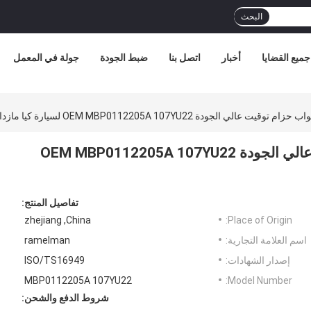
البحث
جميع القضايا
أخبار
اتصل بنا
ضبط الجودة
جولة في المعمل
OEM MBP0112205A 107YU22 لسيارة كيا مازدا محرك الحزام الأحزمة
حزام توقيت مطاطي أبواب حزام توقيت عالي الجودة OEM MBP0112205A 107YU22
تفاصيل المنتج:
zhejiang ,China
Place of Origin:
اسم العلامة التجارية:
ramelman
إصدار الشهادات:
ISO/TS16949
MBP0112205A 107YU22
Model Number:
شروط الدفع والشحن: