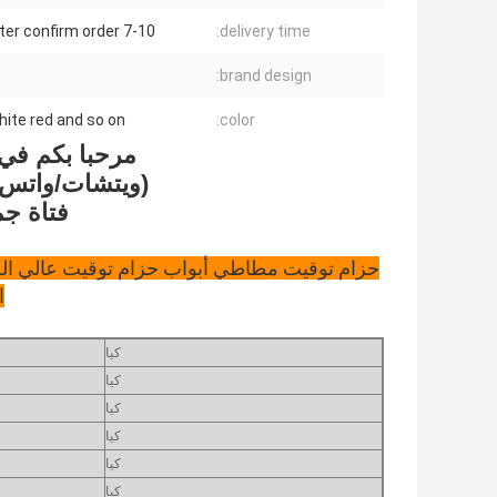
7-10 days after confirm order
delivery time:
brand design:
hite red and so on
color:
مرحبا بكم في 
(ويتشات/واتس أب/0086 87024
فتاة جميل
ا
كيا
كيا
كيا
كيا
كيا
كيا