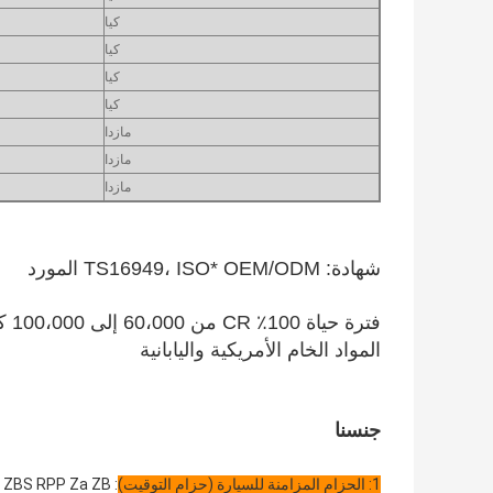
كيا
كيا
كيا
كيا
مازدا
مازدا
مازدا
شهادة: TS16949، ISO* OEM/ODM المورد
فترة حياة 100٪ CR من 60،000 إلى 100،000 كيلومتر.
المواد الخام الأمريكية واليابانية
جنسنا
1: الحزام المزامنة للسيارة (حزام التوقيت)
: ZBS RPP Za ZB ماي يو السيد S8m السيد