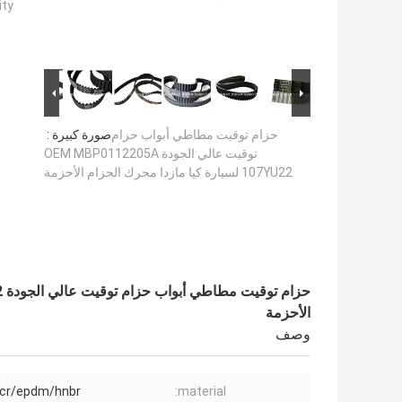
ty:
حزام توقيت مطاطي أبواب حزام
صورة كبيرة :
توقيت عالي الجودة OEM MBP0112205A
107YU22 لسيارة كيا مازدا محرك الحزام الأحزمة
الأحزمة
وصف
/cr/epdm/hnbr
material: