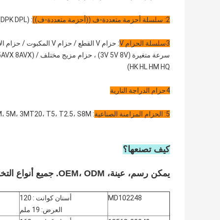
2: سلسلة أحزمة متعددة-ف ((أحزمة متعددة-ف))
: PK PJ PM pH pl (DPK DPL)
3سلسلة الحزام V
HK HL HM HQ)
4حزام الدراجة النارية
5: الحزام المزامنة الصناعية
: H، L، MXL، XL، XH، XXH، 14M، 8M، 5M، 3MT20، T5، T2.5، S8M
كيف تصنعها؟
يمكن رسم، عينة، OEM، ODM. جميع أنواع التخصيص المعالجة. مخصصة لأقل طلب
MD102248
أسنان كوانت : 120
العرض: 19 ملم