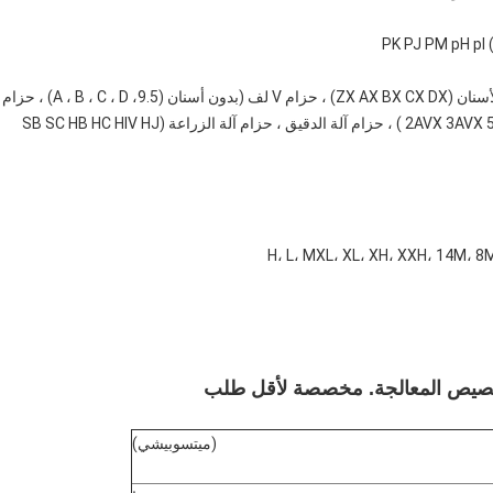
: حزام V القطع / حزام V المكبوت / حزام الأسنان (ZX AX BX CX DX) ، حزام V لف (بدون أسنان (9.5، A ، B ، C ، D) ، حزام
سرعة متغيرة (3V 5V 8V) ، حزام مزيج مختلف / (2AVX 3AVX 5AVX 8AVX ) ، حزام آلة الدقيق ، حزام آلة الزراعة (SB SC HB HC HIV HJ
(ميتسوبيشي)