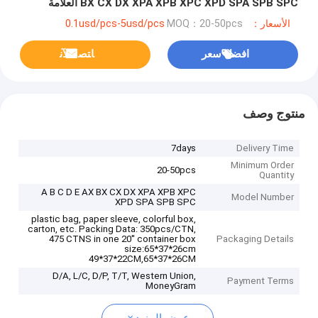
BX CX DX XPA XPB XPC XPD SPA SPB SPC العلامة
التجارية Ramelman
الأسعار：0.1usd/pcs-5usd/pcs
MOQ：20-50pcs
افضل سعر
ﺎﺘﺼﻟ ﺍﻶﻧ
منتوج وصف
7days
Delivery Time
Minimum Order
20-50pcs
Quantity
A B C D E AX BX CX DX XPA XPB XPC
Model Number
XPD SPA SPB SPC
plastic bag, paper sleeve, colorful box,
carton, etc. Packing Data: 350pcs/CTN,
475 CTNS in one 20'' container box
Packaging Details
size:65*37*26cm
49*37*22CM,65*37*26CM
D/A, L/C, D/P, T/T, Western Union,
Payment Terms
MoneyGram