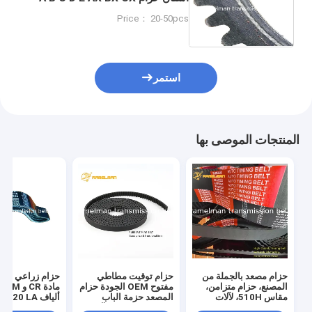
DX XPA XPB XPC XPD SPA SPB
Price： 20-50pcs
SPC العلامة التجارية Ramelman
استمر
المنتجات الموصى بها
حزام مصعد بالجملة من
حزام توقيت مطاطي
حزام زراعي حزا
المصنع، حزام متزامن،
مفتوح OEM الجودة حزام
مقاس 510H، لآلات
المصعد حزمة الباب
الصناعة، حزام مطاطي لا
لقطاع المعدات والآلات
سيور V كونتيننتال