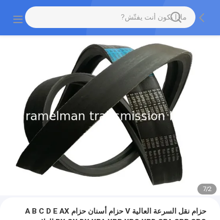
7
/
2
حزام نقل السرعة العالية V حزام أسنان حزام A B C D E AX