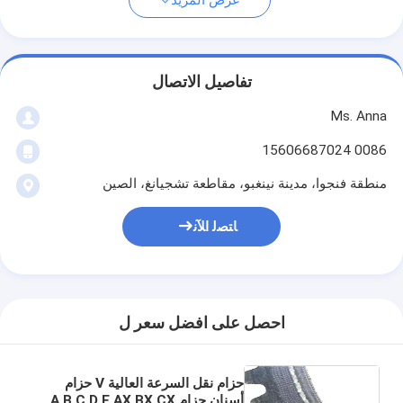
عرض المزيد
تفاصيل الاتصال
Ms. Anna
0086 15606687024
منطقة فنجوا، مدينة نينغبو، مقاطعة تشجيانغ، الصين
ﺎﺘﺼﻟ ﺍﻶﻧ
احصل على افضل سعر ل
حزام نقل السرعة العالية V حزام
أسنان حزام A B C D E AX BX CX